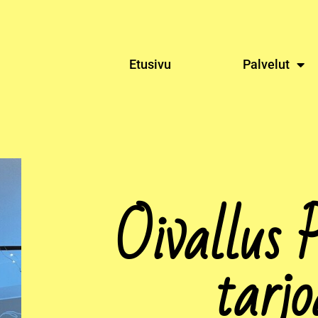
Etusivu
Palvelut
Oivallus 
tarj