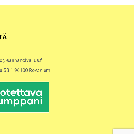
TÄ
to@sannanoivallus.fi
u 5B 1 96100 Rovaniemi