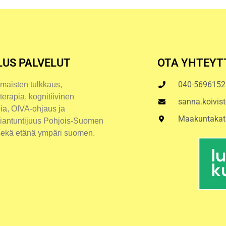
LUS PALVELUT
OTA YHTEYT
040-5696152
aisten tulkkaus,
terapia, kognitiivinen
sanna.koivis
pia, OIVA-ohjaus ja
Maakuntakat
siantuntijuus Pohjois-Suomen
sekä etänä ympäri suomen.