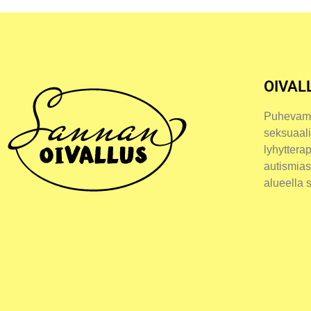
OIVAL
Puhevamm
seksuaali
lyhyttera
autismia
alueella 