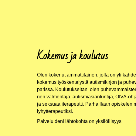
Kokemus ja koulutus
Olen koke­nut ammat­ti­lai­nen, jol­la on yli kah
koke­mus työs­ken­te­lys­tä autis­mi­kir­jon ja puhe
paris­sa. Kou­lu­tuk­sel­ta­ni olen puhe­vam­mais­ten t
nen val­men­ta­ja, autis­mi­asian­tun­ti­ja, OIVA-ohjaa
ja sek­su­aa­li­te­ra­peut­ti. Par­hail­laan opis­ke­len m
lyhytterapeutiksi.
Pal­ve­lui­de­ni läh­tö­koh­ta on yksilöllisyys.