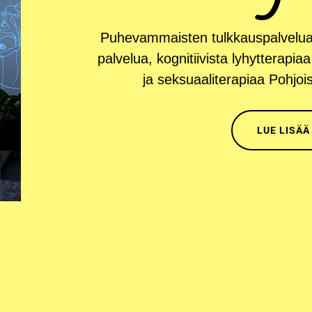
Puhe­vam­mais­ten tulk­kaus­pal­ve­lu
pal­ve­lua, kog­ni­tii­vis­ta lyhyt­te­ra­pi
ja sek­su­aa­li­te­ra­pi­aa Poh­
LUE LISÄÄ