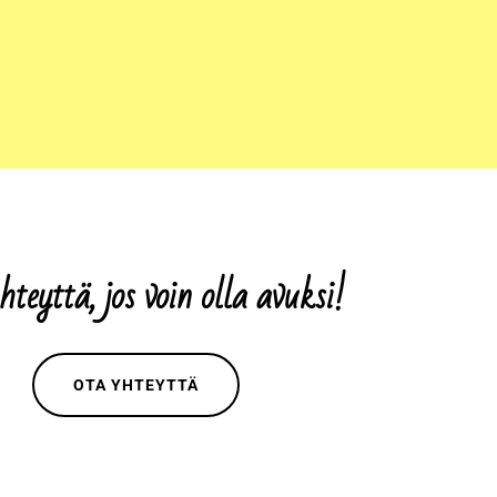
teyttä, jos voin olla avuksi!
OTA YHTEYT­TÄ