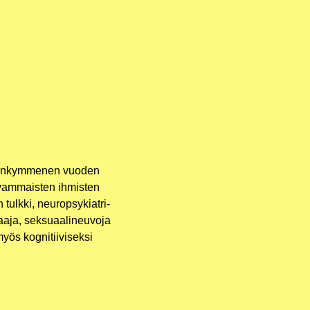
­den­kym­me­nen vuo­den
­vam­mais­ten ihmis­ten
ulk­ki, neu­rop­sy­kiat­ri­
­ja, sek­su­aa­li­neu­vo­ja
yös kog­ni­tii­vi­sek­si