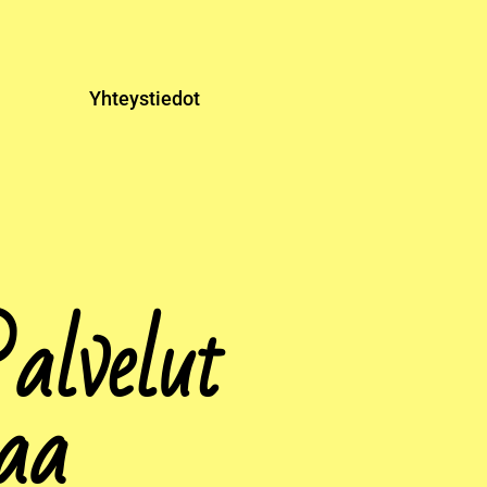
Yhteystiedot
Palvelut
oaa