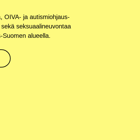
a, OIVA- ja autis­mioh­jaus­
­aa sekä sek­su­aa­li­neu­von­taa
jois-Suo­men alueella.